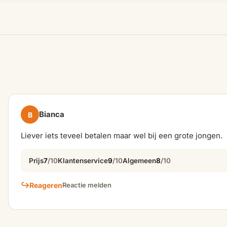
Bianca
B
Liever iets teveel betalen maar wel bij een grote jongen.
Prijs
7
/10
Klantenservice
9
/10
Algemeen
8
/10
↪
Reageren
Reactie melden