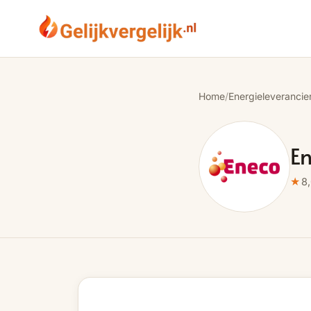
Home
/
Energieleverancie
E
★
8,