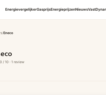
Energievergelijker
Gasprijs
Energieprijzen
Nieuws
Vast
Dyna
rs
/
Eneco
neco
0 / 10 · 1 review