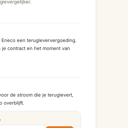
ievergelijker.
ij Eneco een terugleververgoeding.
 je contract en het moment van
oor de stroom die je teruglevert,
overblijft.
r