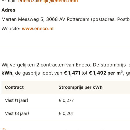
E-mail:
enecozakelijk@eneco.com
Adres
Marten Meesweg 5, 3068 AV Rotterdam (postadres: Postb
Website:
www.eneco.nl
Wij vergelijken 2 contracten van Eneco. De stroomprijs 
kWh
, de gasprijs loopt van
€ 1,471
tot
€ 1,492 per m³
, 
Contract
Stroomprijs per kWh
Vast (1 jaar)
€ 0,277
Vast (3 jaar)
€ 0,261