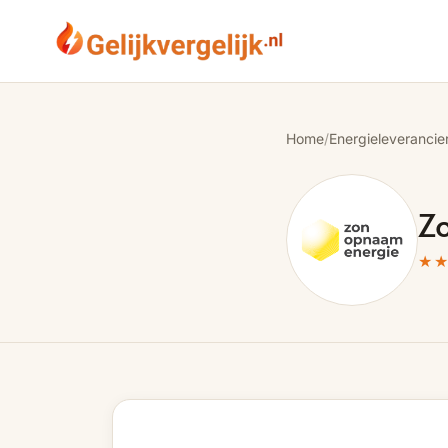
Home
/
Energieleverancie
Z
★