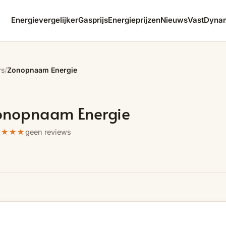
Energievergelijker
Gasprijs
Energieprijzen
Nieuws
Vast
Dyna
rs
/
Zonopnaam Energie
onopnaam Energie
★★★★
geen reviews