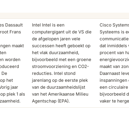
es Dassault
Intel Intel is een
Cisco System
root Frans
computergigant uit de VS die
Systeems is e
de afgelopen jaren vele
communicatie 
ingen maakt
successen heeft geboekt op
dat inmiddels 
ten
het vlak duurzaamheid,
procent van h
en worden
bijvoorbeeld met een groene
energievoorzi
roduceerd
stroomvoorziening en CO2-
maakt van zon
. De
reducties. Intel stond
Daarnaast lev
 op het
jarenlang op de eerste plek
inspanningen 
Vorig jaar
van de duurzaamheidslijst
een circulair
op plek 1 als
van het Amerikaanse Milieu
bijvoorbeeld 
rzaamheid.
Agentschap (EPA).
vaker te herg