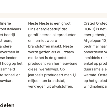
finerie
Neste Neste is een groot
Orsted Orste
oot Italiaans
Fins energiebedrijf dat
DONG) is het 
et bedrijf
geraffineerde olieproducten
energiebedrij
stroom,
en hernieuwbare
Afgelopen 10 
 andere
brandstoffen maakt. Neste
bedrijf al ha
evormen in
wordt gezien als duurzaam
onderdelen v
se landen.
merk: het is de grootste
Inmiddels rich
rt hoog op het
producent van hernieuwbare
enkel op pro
zaamheid
diesel wereldwijd. Op
duurzame elek
te schaal en
jaarbasis produceert men 1,1
warmte. Orste
ieuwbare
miljoen ton brandstof,
op het gebied
verkregen uit afvalstoffen.
windmolenpa
delen