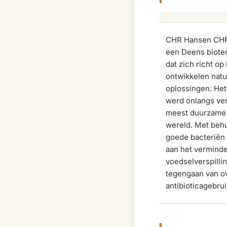
CHR Hansen CHR
een Deens biotec
dat zich richt op
ontwikkelen natu
oplossingen. Het
werd onlangs ver
meest duurzame b
wereld. Met beh
goede bacteriën 
aan het vermind
voedselverspilli
tegengaan van o
antibioticagebrui