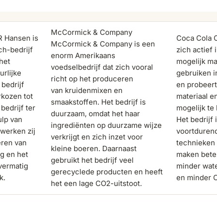
McCormick & Company
 Hansen is
Coca Cola 
McCormick & Company is een
h-bedrijf
zich actief
enorm Amerikaans
 het
mogelijk mat
voedselbedrijf dat zich vooral
urlijke
gebruiken i
richt op het produceren
 bedrijf
en probeert 
van kruidenmixen en
kozen tot
materiaal e
smaakstoffen. Het bedrijf is
edrijf ter
mogelijk te
duurzaam, omdat het haar
ulp van
Het bedrijf 
ingrediënten op duurzame wijze
werken zij
voortduren
verkrijgt en zich inzet voor
eren van
technieken 
kleine boeren. Daarnaast
ng en het
maken beter
gebruikt het bedrijf veel
vermatig
minder wate
gerecyclede producten en heeft
k.
en minder C
het een lage CO2-uitstoot.