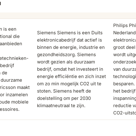
a
Philips Phi
n is een
Siemens Siemens is een Duits
Nederland
ional die
elektronicabedrijf dat actief is
elektroni
t aanbieden
binnen de energie, industrie en
groot deel
gezondheidszorg. Siemens
wordt uit
etechnieken-
wordt gezien als duurzaam
onderzoek
bedrijf
bedrijf, omdat het investeert in
van duurz
n de
energie efficiëntie en zich inzet
technolog
n duurzame
om zo min mogelijk CO2 uit te
besparen. 
ricsson maakt
stoten. Siemens heeft de
het bedrij
oor inzamelen
doelstelling om per 2030
inspanning
 oude mobiele
klimaatneutraal te zijn.
reductie v
essoires.
CO2-uitsto