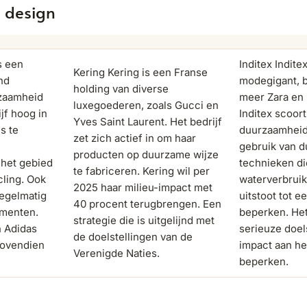
n design
s een
Inditex Indit
Kering Kering is een Franse
nd
modegigant, 
holding van diverse
zaamheid
meer Zara en 
luxegoederen, zoals Gucci en
ijf hoog in
Inditex scoor
Yves Saint Laurent. Het bedrijf
is te
duurzaamheid
zet zich actief in om haar
gebruik van 
producten op duurzame wijze
 het gebied
technieken di
te fabriceren. Kering wil per
ling. Ook
waterverbrui
2025 haar milieu-impact met
regelmatig
uitstoot tot 
40 procent terugbrengen. Een
menten.
beperken. Het
strategie die is uitgelijnd met
n Adidas
serieuze doel
de doelstellingen van de
bovendien
impact aan het
Verenigde Naties.
beperken.