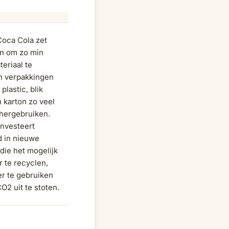
Coca Cola zet
 in om zo min
eriaal te
n verpakkingen
plastic, blik
n karton zo veel
 hergebruiken.
investeert
d in nieuwe
die het mogelijk
 te recyclen,
r te gebruiken
O2 uit te stoten.