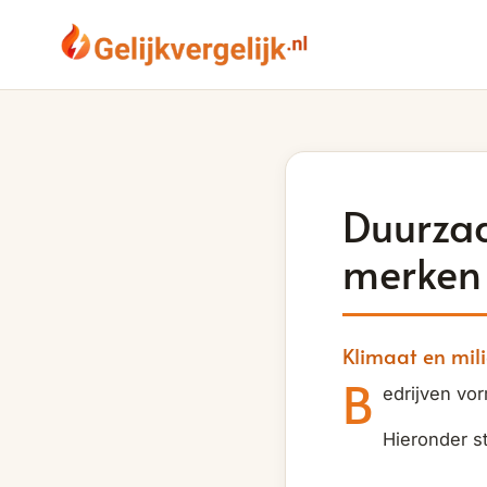
Duurza
merken 
Klimaat en mil
B
edrijven vo
Hieronder s