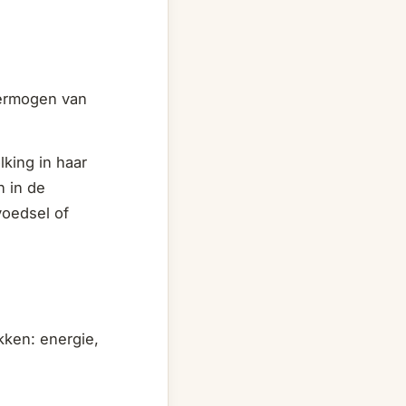
vermogen van
lking in haar
n in de
voedsel of
kken: energie,