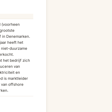
d (voorheen
grootste
f in Denemarken.
jaar heeft het
ar niet-duurzame
erkocht.
t het bedrijf zich
duceren van
triciteit en
d is marktleider
 van offshore
rken.