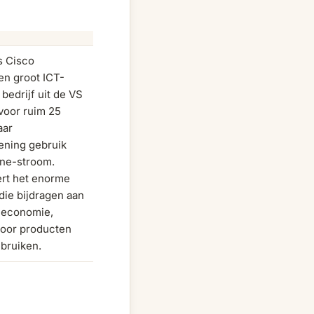
s Cisco
en groot ICT-
bedrijf uit de VS
voor ruim 25
aar
ening gebruik
ne-stroom.
ert het enorme
die bijdragen aan
e economie,
door producten
ebruiken.