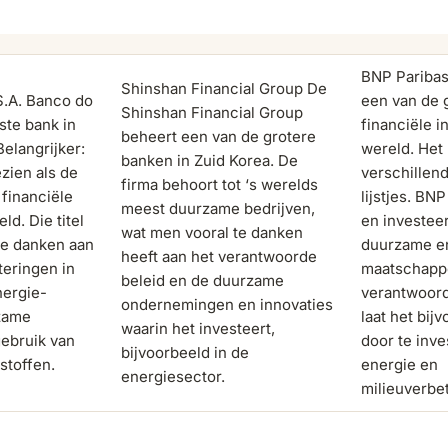
BNP Paribas
Shinshan Financial Group De
S.A. Banco do
een van de 
Shinshan Financial Group
tste bank in
financiële i
beheert een van de grotere
Belangrijker:
wereld. Het 
banken in Zuid Korea. De
zien als de
verschillen
firma behoort tot ‘s werelds
financiële
lijstjes. BN
meest duurzame bedrijven,
eld. Die titel
en investee
wat men vooral te danken
 te danken aan
duurzame e
heeft aan het verantwoorde
eringen in
maatschappe
beleid en de duurzame
nergie-
verantwoord
ondernemingen en innovaties
rzame
laat het bij
waarin het investeert,
ebruik van
door te inve
bijvoorbeeld in de
stoffen.
energie en
energiesector.
milieuverbet