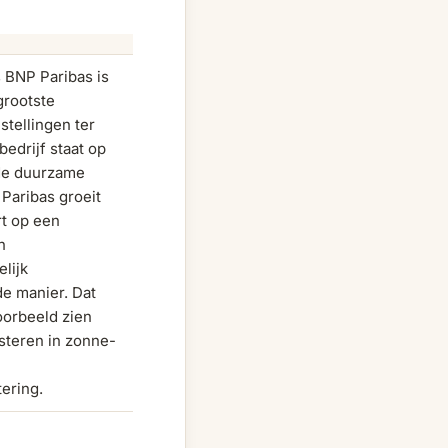
 BNP Paribas is
grootste
nstellingen ter
bedrijf staat op
de duurzame
P Paribas groeit
rt op een
n
lijk
e manier. Dat
voorbeeld zien
steren in zonne-
ering.