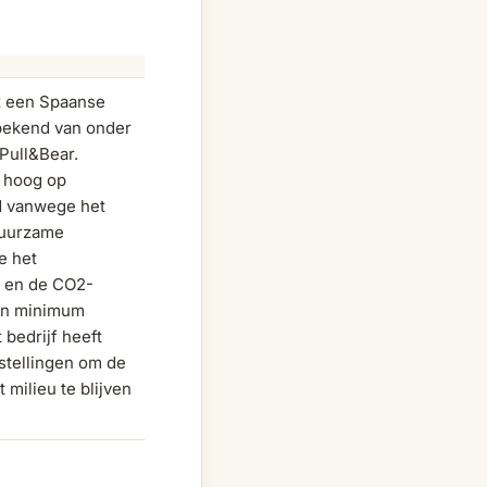
ex een Spaanse
bekend van onder
Pull&Bear.
t hoog op
 vanwege het
duurzame
e het
k en de CO2-
een minimum
 bedrijf heeft
stellingen om de
 milieu te blijven