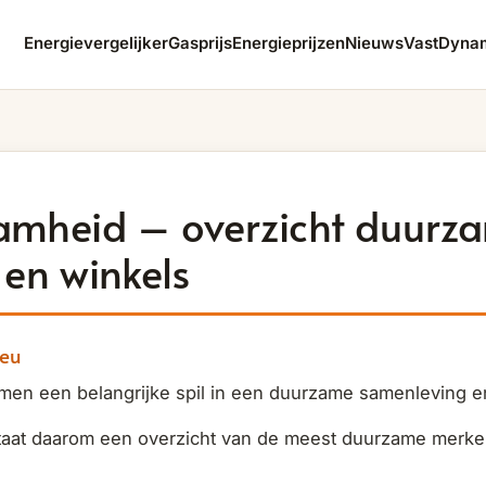
Energievergelijker
Gasprijs
Energieprijzen
Nieuws
Vast
Dyna
amheid – overzicht duurz
en winkels
ieu
rmen een belangrijke spil in een duurzame samenleving e
taat daarom een overzicht van de meest duurzame merke