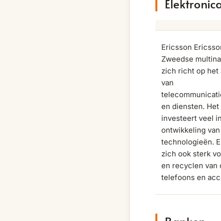
Elektronic
Ericsson Ericsso
Zweedse multinat
zich richt op he
van
telecommunicati
en diensten. Het 
investeert veel i
ontwikkeling va
technologieën. E
zich ook sterk v
en recyclen van
telefoons en acc