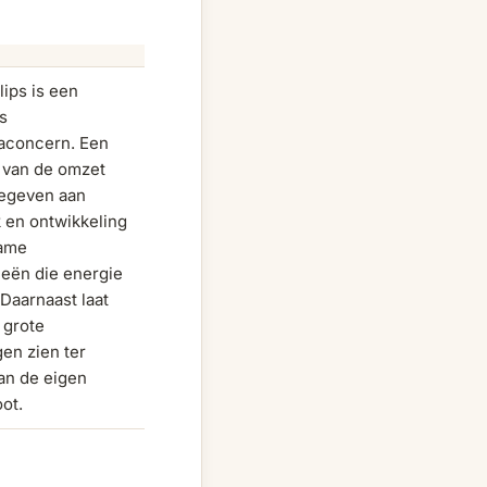
lips is een
s
caconcern. Een
 van de omzet
gegeven aan
 en ontwikkeling
ame
ieën die energie
Daarnaast laat
f grote
en zien ter
an de eigen
ot.