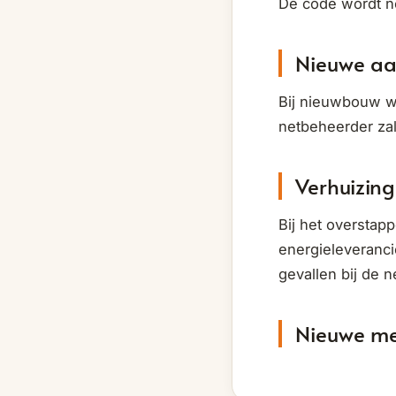
De code wordt no
Nieuwe aa
Bij nieuwbouw w
netbeheerder za
Verhuizing
Bij het overstap
energieleveranci
gevallen bij de 
Nieuwe me