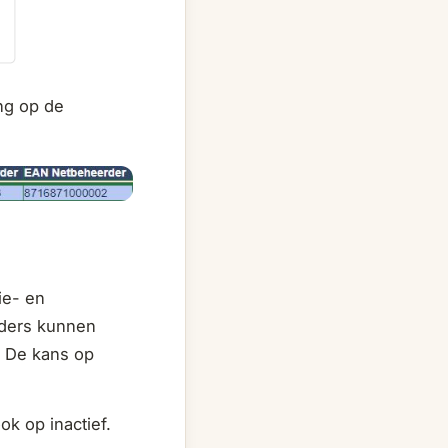
ng op de
ie- en
rders kunnen
. De kans op
k op inactief.