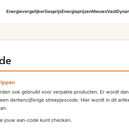
Energievergelijker
Gasprijs
Energieprijzen
Nieuws
Vast
Dyna
de
rippen
den ook gebruikt voor verpakte producten. Er wordt dan
en dertiencijferige streepjescode. Hier wordt in dit artike
aan.
 je jouw ean-code kunt checken.