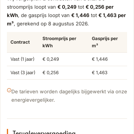
stroomprijs loopt van
€ 0,249
tot
€ 0,256 per
kWh
, de gasprijs loopt van
€ 1,446
tot
€ 1,463 per
m³
, gerekend op 8 augustus 2026.
Stroomprijs per
Gasprijs per
Contract
kWh
m³
Vast (1 jaar)
€ 0,249
€ 1,446
Vast (3 jaar)
€ 0,256
€ 1,463
De tarieven worden dagelijks bijgewerkt via onze
energievergelijker.
Terugleververgoeding