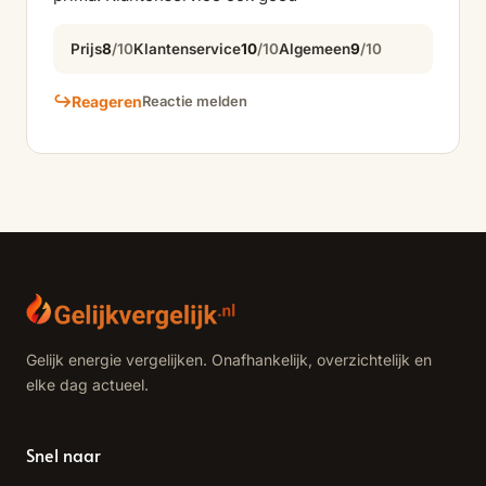
Prijs
8
/10
Klantenservice
10
/10
Algemeen
9
/10
↪
Reageren
Reactie melden
Gelijk energie vergelijken. Onafhankelijk, overzichtelijk en
elke dag actueel.
Snel naar