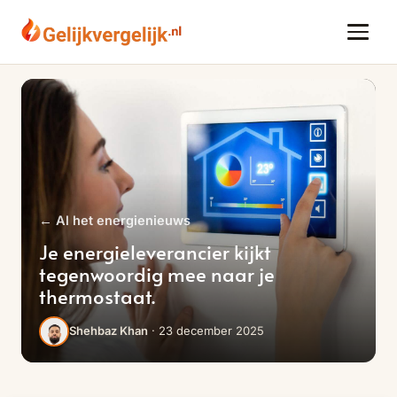
← Al het energienieuws
Je energieleverancier kijkt
tegenwoordig mee naar je
thermostaat.
· 23 december 2025
Shehbaz Khan