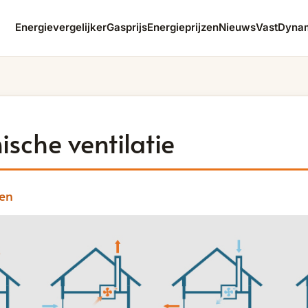
Energievergelijker
Gasprijs
Energieprijzen
Nieuws
Vast
Dyna
sche ventilatie
en