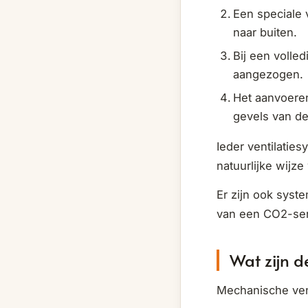
Een speciale 
naar buiten.
Bij een volled
aangezogen.
Het aanvoeren
gevels van d
Ieder ventilatie
natuurlijke wijz
Er zijn ook syst
van een CO2-sens
Wat zijn d
Mechanische vent