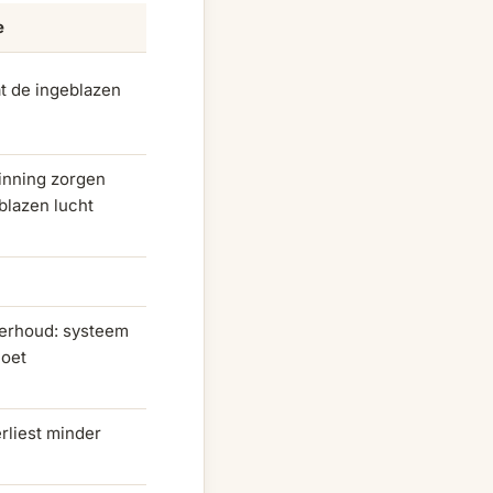
e
t de ingeblazen
inning zorgen
blazen lucht
erhoud: systeem
moet
rliest minder