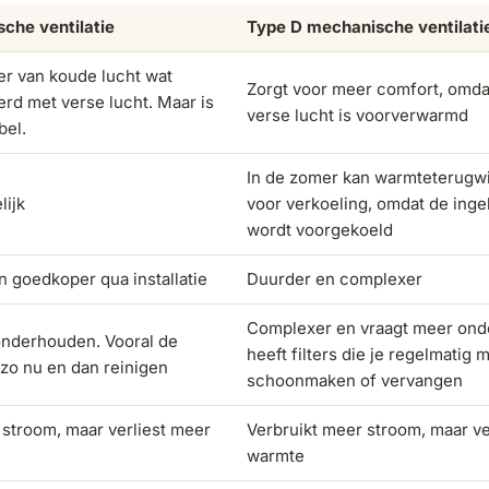
che ventilatie
Type D mechanische ventilati
er van koude lucht wat
Zorgt voor meer comfort, omda
rd met verse lucht. Maar is
verse lucht is voorverwarmd
bel.
In de zomer kan warmteterugw
lijk
voor verkoeling, omdat de inge
wordt voorgekoeld
n goedkoper qua installatie
Duurder en complexer
Complexer en vraagt meer ond
onderhouden. Vooral de
heeft filters die je regelmatig 
 zo nu en dan reinigen
schoonmaken of vervangen
 stroom, maar verliest meer
Verbruikt meer stroom, maar ve
warmte