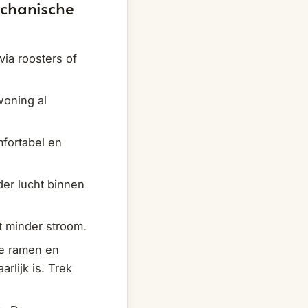
chanische
via roosters of
woning al
fortabel en
der lucht binnen
kt minder stroom.
de ramen en
rlijk is. Trek