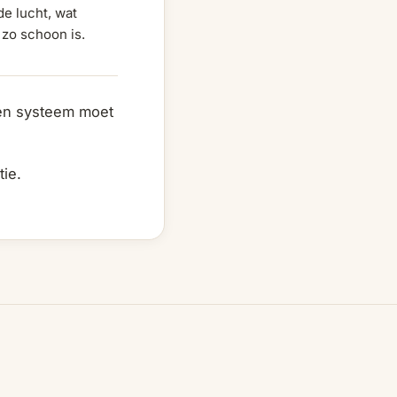
de lucht, wat
t zo schoon is.
een systeem moet
ie.