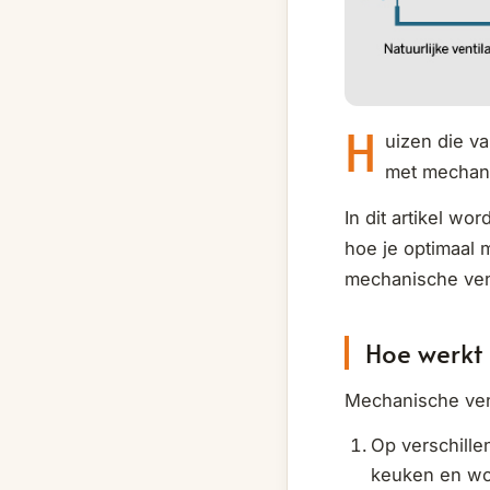
H
uizen die v
met mechani
In dit artikel w
hoe je optimaal 
mechanische ven
Hoe werkt 
Mechanische vent
Op verschille
keuken en wc