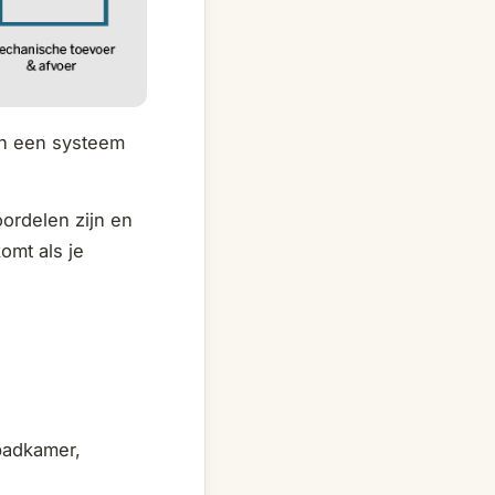
an een systeem
oordelen zijn en
omt als je
 badkamer,