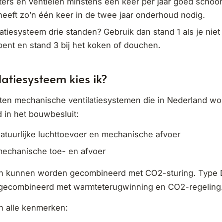
ers en ventielen minstens één keer per jaar goed schoo
 heeft zo’n één keer in de twee jaar onderhoud nodig.
latiesysteem drie standen? Gebruik dan stand 1 als je niet
 bent en stand 3 bij het koken of douchen.
latiesysteem kies ik?
rten mechanische ventilatiesystemen die in Nederland wo
 in het bouwbesluit:
atuurlijke luchttoevoer en mechanische afvoer
mechanische toe- en afvoer
n kunnen worden gecombineerd met CO2-sturing. Type 
ecombineerd met warmteterugwinning en CO2-regeling
n alle kenmerken: