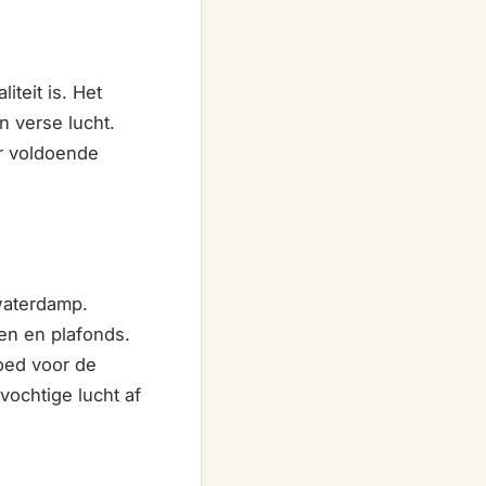
iteit is. Het
n verse lucht.
er voldoende
waterdamp.
en en plafonds.
oed voor de
vochtige lucht af