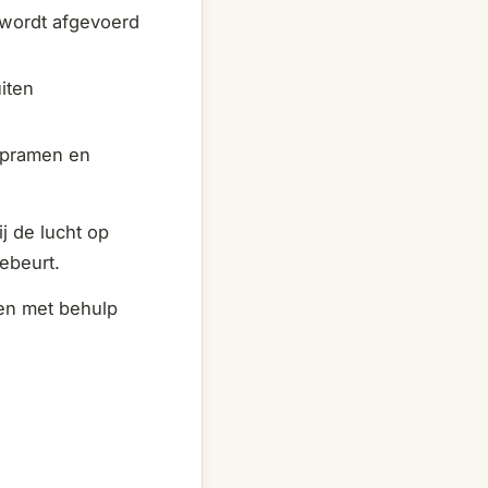
n wordt afgevoerd
uiten
lepramen en
j de lucht op
ebeurt.
ren met behulp