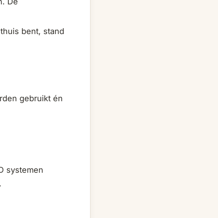
n. De
 thuis bent, stand
rden gebruikt én
D systemen
.