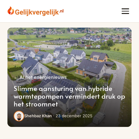
← Al het energienieuws
Slimme aansturing van hybride
warmtepompen vermindert druk op
het stroomnet
· 23 december 2025
Shehbaz Khan